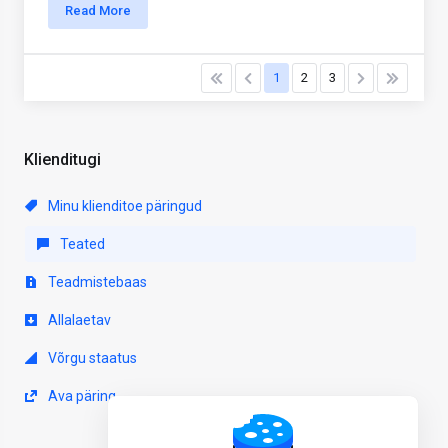
Read More
1
2
3
Klienditugi
Minu klienditoe päringud
Teated
Teadmistebaas
Allalaetav
Võrgu staatus
Ava päring